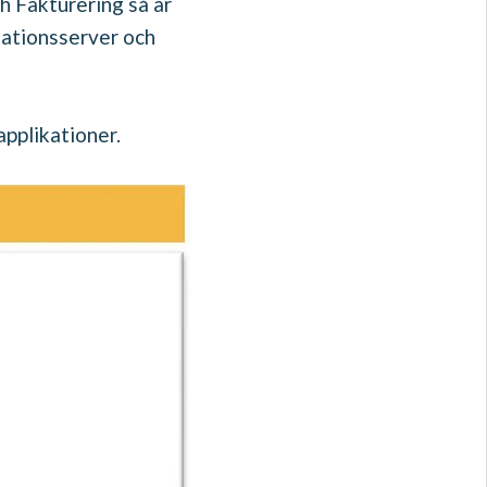
h Fakturering så är
kationsserver och
applikationer.