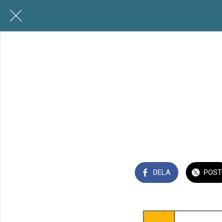
DELA
POST