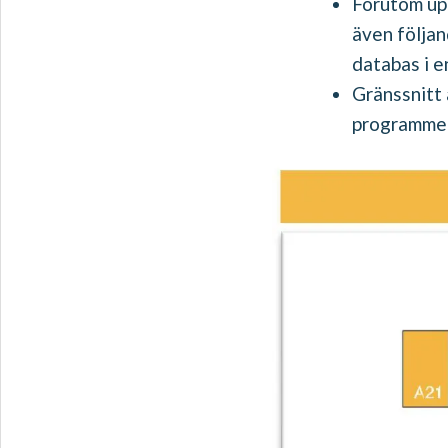
Förutom upp
även följan
databas i e
Gränssnitt 
programmeri