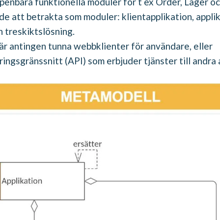
enbara funktionella moduler för t ex Order, Lager oc
de att betrakta som moduler: klientapplikation, appli
n treskiktslösning.
är antingen tunna webbklienter för användare, eller
ngsgränssnitt (API) som erbjuder tjänster till andra 