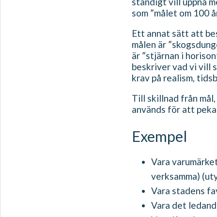
ständigt vill uppnå m
som ”målet om 100 år
Ett annat sätt att be
målen är ”skogsdunge
är ”stjärnan i horisont
beskriver vad vi vill
krav på realism, tid
Till skillnad från må
används för att peka 
Exempel
Vara varumärket 
verksamma) (ut
Vara stadens fav
Vara det ledand