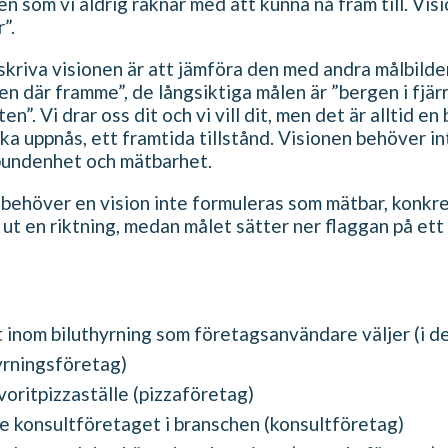
en som vi aldrig räknar med att kunna nå fram till. Vis
”.
skriva visionen är att jämföra den med andra målbilde
n där framme”, de långsiktiga målen är ”bergen i fjärr
en”. Vi drar oss dit och vi vill dit, men det är alltid en
 ska uppnås, ett framtida tillstånd. Visionen behöver i
sbundenhet och mätbarhet.
l, behöver en vision inte formuleras som mätbar, konkre
ut en riktning, medan målet sätter ner flaggan på ett
inom biluthyrning som företagsanvändare väljer (i de 
yrningsföretag)
oritpizzaställe (pizzaföretag)
e konsultföretaget i branschen (konsultföretag)