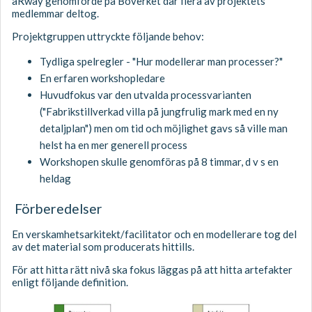
aRway genomförde på Boverket där flera av projektets
medlemmar deltog.
Projektgruppen uttryckte följande behov:
Tydliga spelregler - "Hur modellerar man processer?"
En erfaren workshopledare
Huvudfokus var den utvalda processvarianten
("Fabrikstillverkad villa på jungfrulig mark med en ny
detaljplan") men om tid och möjlighet gavs så ville man
helst ha en mer generell process
Workshopen skulle genomföras på 8 timmar, d v s en
heldag
Förberedelser
En verskamhetsarkitekt/facilitator och en modellerare tog del
av det material som producerats hittills.
För att hitta rätt nivå ska fokus läggas på att hitta artefakter
enligt följande definition.