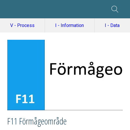
V - Process
I - Information
I - Data
F11 Förmågeområde