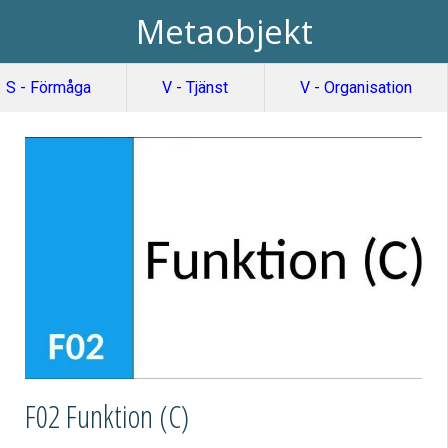
Metaobjekt
S - Förmåga
V - Tjänst
V - Organisation
F02 Funktion (C)