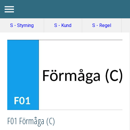
S - Styrning
S - Kund
S - Regel
F01 Förmåga (C)