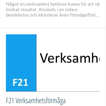
Något en verksamhet behöver kunna för att nå
önskat resultat. Används i en vidare
bemärkelse och inkluderar även Förmågeflöde
och Funktionellt krav. Core vs Extended
F21 Verksamhetsförmåga